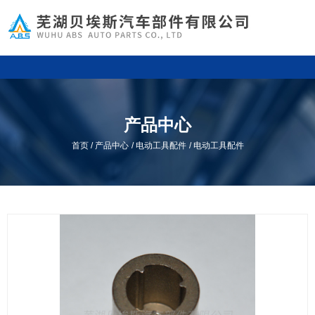
产品中心
/
/
/
首页
产品中心
电动工具配件
电动工具配件
关于我们
首页
首页
首页
/
/
/
产品中心
产品中心
产品中心
/
/
/
电动工具配件
电动工具配件
电动工具配件
/
/
/
电动工具配件
电动工具配件
电动工具配件
芜湖贝埃斯汽车部件有限公司位于美丽的江城芜湖，公司是国内
一家专业从事汽车用ABS齿圈产品的研发、生产与销售的厂家，公司