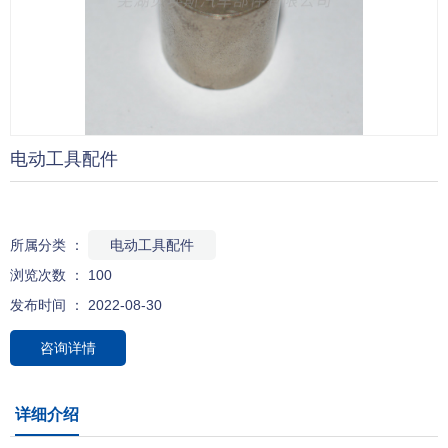
目前生产及销售的ABS齿圈产品包括铁基粉末冶金类、钢板冲压类、
金属切削钢件类及磁性齿环4大类近400余种产品，具备1200万件(套)
主机配套能力，产品适用于各类乘用车、大客车、重卡车用ABS系
芜湖贝埃斯汽车部件有限公司位于美丽的江城芜湖，公司是国
统，广泛用于国内多家主机厂、底盘系统零部件供应商及ABS系统集
内一家专业从事汽车用ABS齿圈产品的研发、生产与销售的厂家，
成商。
电动工具配件
公司目前生产及销售的ABS齿圈产品包括铁基粉末冶金类、钢板冲
公司配备有粉末冶金、冲压、齿轮铣削及磁性环各类ABS齿圈生
压类、金属切削钢件类及磁性齿环4大类近400余种产品，具备
产及检测设备，以及达克罗表面涂覆生产线，具有从设计、加工到表
1200万件(套)主机配套能力，产品适用于各类乘用车、大客车、重
所属分类 ：
电动工具配件
面处理完整的ABS齿圈产品开发生产能力，产品可以根据客户需要按
芜湖贝埃斯汽车部件有限公司位于美丽的江城芜湖，公司是国
浏览次数 ：
100
卡车用ABS系统，广泛用于国内多家主机厂、底盘系统零部件供应
德国标准( DIN30910-5)、美国标准( MPIF-35)及日本JIS标准等设计
内一家专业从事汽车用ABS齿圈产品的研发、生产与销售的厂家，
发布时间 ： 2022-08-30
商及ABS系统集成商。
加工。同时，公司具有完善的试验检测及质量控制手段，通过
公司目前生产及销售的ABS齿圈产品包括铁基粉末冶金类、钢板冲
公司配备有粉末冶金、冲压、齿轮铣削及磁性环各类ABS齿圈
ISO/TS16949：2009第三方质量体系认证。
咨询详情
压类、金属切削钢件类及磁性齿环4大类近400余种产品，具备
生产及检测设备，以及达克罗表面涂覆生产线，具有从设计、加工
公司主要的一级配套及二级配套客户包括通用汽车、一汽丰田、
1200万件(套)主机配套能力，产品适用于各类乘用车、大客车、重
到表面处理完整的ABS齿圈产品开发生产能力，产品可以根据客户
详细介绍
现代汽车、万向机械、万向精工、长城汽车、奇瑞汽车、海南马自
卡车用ABS系统，广泛用于国内多家主机厂、底盘系统零部件供应
需要按德国标准( DIN30910-5)、美国标准( MPIF-35)及日本JIS标