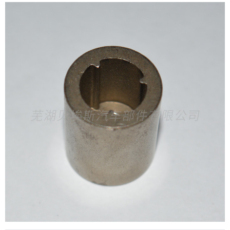
达、华晨汽车、北汽福田、比亚迪、重庆力帆等。
商及ABS系统集成商。
准等设计加工。同时，公司具有完善的试验检测及质量控制手段，
作为一家ABS系统齿圈产品的专业供应商，公司本着“质量保障，
公司配备有粉末冶金、冲压、齿轮铣削及磁性环各类ABS齿圈
通过ISO/TS16949：2009第三方质量体系认证。
诚信立业，合作共赢，共同发展”的经营原则，真诚地服务于我们的每
生产及检测设备，以及达克罗表面涂覆生产线，具有从设计、加工
公司主要的一级配套及二级配套客户包括通用汽车、一汽丰
一位客户。
到表面处理完整的ABS齿圈产品开发生产能力，产品可以根据客户
田、现代汽车、万向机械、万向精工、长城汽车、奇瑞汽车、海南
“因为专注，所以专业”，欢迎各界朋友考察、合作、指导!
需要按德国标准( DIN30910-5)、美国标准( MPIF-35)及日本JIS标
马自达、华晨汽车、北汽福田、比亚迪、重庆力帆等。
准等设计加工。同时，公司具有完善的试验检测及质量控制手段，
作为一家ABS系统齿圈产品的专业供应商，公司本着“质量保
通过ISO/TS16949：2009第三方质量体系认证。
障，诚信立业，合作共赢，共同发展”的经营原则，真诚地服务于
公司主要的一级配套及二级配套客户包括通用汽车、一汽丰
我们的每一位客户。
田、现代汽车、万向机械、万向精工、长城汽车、奇瑞汽车、海南
“因为专注，所以专业”，欢迎各界朋友考察、合作、指导!
马自达、华晨汽车、北汽福田、比亚迪、重庆力帆等。
作为一家ABS系统齿圈产品的专业供应商，公司本着“质量保
障，诚信立业，合作共赢，共同发展”的经营原则，真诚地服务于
我们的每一位客户。