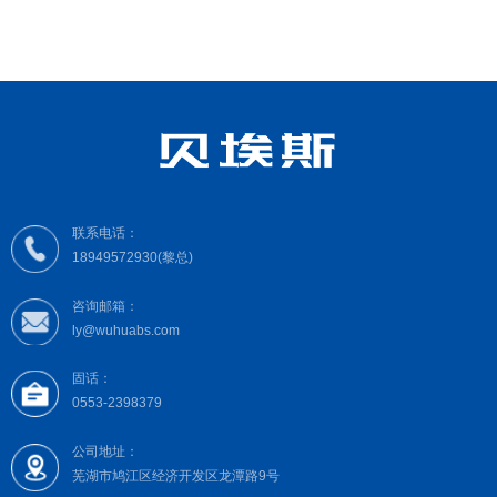
关于我们
首页
首页
/
/
产品工序
产品工序
相关产品
芜湖贝埃斯汽车部件有限公司位于美丽的江城芜湖，公司是国内
一家专业从事汽车用ABS齿圈产品的研发、生产与销售的厂家，公司
目前生产及销售的ABS齿圈产品包括铁基粉末冶金类、钢板冲压类、
金属切削钢件类及磁性齿环4大类近400余种产品，具备1200万件(套)
联系电话：
主机配套能力，产品适用于各类乘用车、大客车、重卡车用ABS系
18949572930(黎总)
找不到任何内容
芜湖贝埃斯汽车部件有限公司位于美丽的江城芜湖，公司是国
统，广泛用于国内多家主机厂、底盘系统零部件供应商及ABS系统集
咨询邮箱：
内一家专业从事汽车用ABS齿圈产品的研发、生产与销售的厂家，
成商。
ly@wuhuabs.com
公司目前生产及销售的ABS齿圈产品包括铁基粉末冶金类、钢板冲
公司配备有粉末冶金、冲压、齿轮铣削及磁性环各类ABS齿圈生
固话：
压类、金属切削钢件类及磁性齿环4大类近400余种产品，具备
产及检测设备，以及达克罗表面涂覆生产线，具有从设计、加工到表
0553-2398379
1200万件(套)主机配套能力，产品适用于各类乘用车、大客车、重
面处理完整的ABS齿圈产品开发生产能力，产品可以根据客户需要按
芜湖贝埃斯汽车部件有限公司位于美丽的江城芜湖，公司是国
公司地址：
卡车用ABS系统，广泛用于国内多家主机厂、底盘系统零部件供应
德国标准( DIN30910-5)、美国标准( MPIF-35)及日本JIS标准等设计
芜湖市鸠江区经济开发区龙潭路9号
内一家专业从事汽车用ABS齿圈产品的研发、生产与销售的厂家，