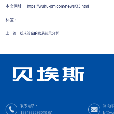
本文网址： https://wuhu-pm.com/news/33.html
标签：
上一篇：
粉末冶金的发展前景分析
首页
首页
/
/
新闻资讯
新闻资讯
/
/
行业新闻
行业新闻
/
/
汽车ABS齿圈是这样安装和保养的
汽车ABS齿圈是这样安装和保养的
相关文章
相关产品
联系电话：
咨询邮
18949572930(黎总)
ly@wu